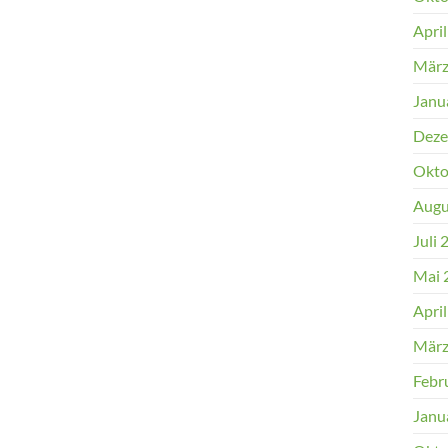
Apri
März
Janu
Deze
Okto
Augu
Juli 
Mai 
Apri
März
Febr
Janu