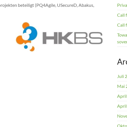
jekten beteiligt (PQ4Agile, USecureD, Abakus,
Priv
Call
Call
Towar
sover
Ar
Juli 
Mai 
Apri
Apri
Nove
Okto