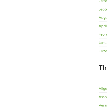
Okto
Sept
Augu
Apri
Febr
Janu
Okto
Th
Allg
Assoz
Vera