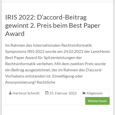
Ökosystemen
Projektwebsite
IRIS 2022: D’accord-Beitrag
des
gewinnt 2. Preis beim Best Paper
BMBF-
geförderten
Award
Verbundvorhabens
D’accord
Im Rahmen des Internationalen Rechtsinformatik
Symposions IRIS 2022 wurde am 24.02.2022 der LexisNexis
Best Paper Award für Spitzenleistungen der
Rechtsinformatik verliehen. Mit dem zweiten Preis wurde
ein Beitrag ausgezeichnet, der im Rahmen des D’accord-
Vorhabens entstanden ist: Einwilligung oder
Anonymisierung? Rechtliche
Hartmut Schmitt
25. Februar 2022
Allgemein
Weiterlesen