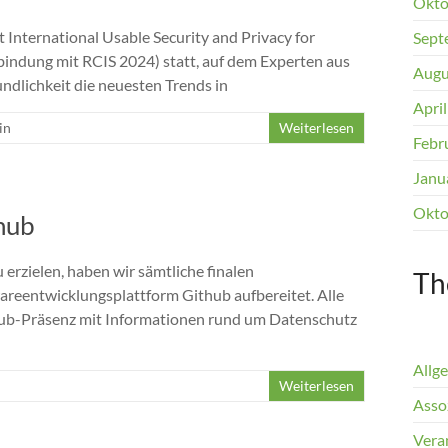
Okto
t International Usable Security and Privacy for
Sept
indung mit RCIS 2024) statt, auf dem Experten aus
Augu
ndlichkeit die neuesten Trends in
Apri
in
Weiterlesen
Febr
Janu
Okto
hub
erzielen, haben wir sämtliche finalen
Th
wareentwicklungsplattform Github aufbereitet. Alle
thub-Präsenz mit Informationen rund um Datenschutz
Allg
Weiterlesen
Assoz
Vera