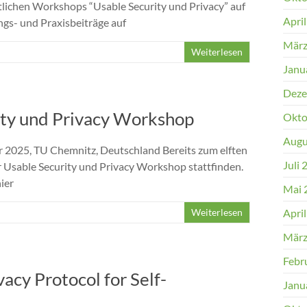
tlichen Workshops “Usable Security und Privacy” auf
Apri
gs- und Praxisbeiträge auf
März
Weiterlesen
Janu
Deze
rity und Privacy Workshop
Okto
Augu
 2025, TU Chemnitz, Deutschland Bereits zum elften
Juli 
 Usable Security und Privacy Workshop stattfinden.
ier
Mai 
Weiterlesen
Apri
März
Febr
acy Protocol for Self-
Janu