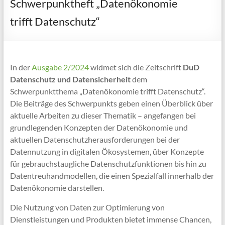
Ökosystemen
Schwerpunktheft „Datenökonomie
trifft Datenschutz“
Projektwebsite
des
BMBF-
geförderten
In der
Ausgabe 2/2024
widmet sich die Zeitschrift
DuD
Verbundvorhabens
Datenschutz und Datensicherheit
dem
D’accord
Schwerpunktthema „Datenökonomie trifft Datenschutz“.
Die Beiträge des Schwerpunkts geben einen Überblick über
aktuelle Arbeiten zu dieser Thematik – angefangen bei
grundlegenden Konzepten der Datenökonomie und
aktuellen Datenschutzherausforderungen bei der
Datennutzung in digitalen Ökosystemen, über Konzepte
für gebrauchstaugliche Datenschutzfunktionen bis hin zu
Datentreuhandmodellen, die einen Spezialfall innerhalb der
Datenökonomie darstellen.
Die Nutzung von Daten zur Optimierung von
Dienstleistungen und Produkten bietet immense Chancen,