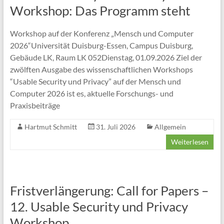
Ökosystemen
Workshop: Das Programm steht
Projektwebsite
Workshop auf der Konferenz „Mensch und Computer
des
2026“Universität Duisburg-Essen, Campus Duisburg,
BMBF-
Gebäude LK, Raum LK 052Dienstag, 01.09.2026 Ziel der
geförderten
zwölften Ausgabe des wissenschaftlichen Workshops
Verbundvorhabens
“Usable Security und Privacy” auf der Mensch und
D’accord
Computer 2026 ist es, aktuelle Forschungs- und
Praxisbeiträge
Hartmut Schmitt
31. Juli 2026
Allgemein
Weiterlesen
Fristverlängerung: Call for Papers –
12. Usable Security und Privacy
Workshop