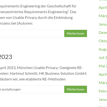
quirements Engineering der Geschellschaft für
Apri
henzentriertes Requirements Engineering“. Das
März
chen von Usable Privacy durch die Einbindung
zess bei (Autoren:
Janu
Deze
Weiterlesen
Okto
Augu
 2023
Juli 
Mai 
April 2023, München Usable Privacy: Geeignete RE-
enten: Hartmut Schmitt, HK Business Solution GmbH;
Apri
läutern wir, wie etablierte RE-Methoden
März
ranstaltungen
Weiterlesen
Febr
Janu