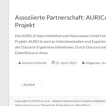
Assoziierte Partnerschaft: AURIC
Projekt
Die AURICA Naturheilmittel und Naturwaren GmbH beteil
Projekt. AURICA wird an Interviewstudien und Experte
der D’accord-Ergebnisse teilnehmen. Durch D’accord sol
Datenflüsse in ihren
Hartmut Schmitt
21. April 2022
Allgemein
,
As
« Zurück
Copyright © 2026
D’accord – Adaptive Datenschutz-Cockpits in digitale
Theme
Spacious
von ThemeGrill. Präsentiert von:
WordPress
.