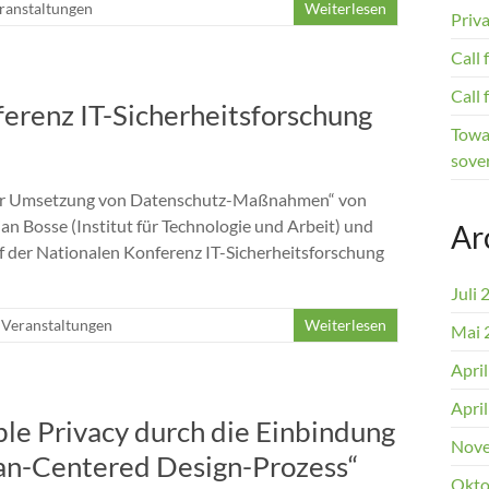
ranstaltungen
Weiterlesen
Priv
Call
Call
ferenz IT-Sicherheitsforschung
Towar
sover
i der Umsetzung von Datenschutz-Maßnahmen“ von
n Bosse (Institut für Technologie und Arbeit) und
Ar
f der Nationalen Konferenz IT-Sicherheitsforschung
Juli 
,
Veranstaltungen
Weiterlesen
Mai 
Apri
Apri
ble Privacy durch die Einbindung
Nove
n-Centered Design-Prozess“
Okto