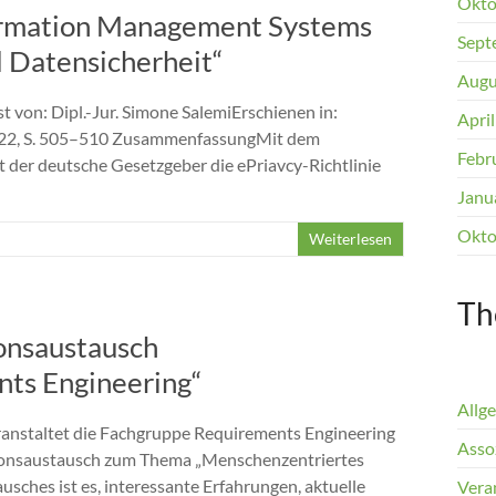
Okto
formation Management Systems
Sept
 Datensicherheit“
Augu
von: Dipl.-Jur. Simone SalemiErschienen in:
Apri
022, S. 505–510 ZusammenfassungMit dem
Febr
der deutsche Gesetzgeber die ePriavcy-Richtlinie
Janu
Okto
Weiterlesen
Th
ionsaustausch
ts Engineering“
Allg
anstaltet die Fachgruppe Requirements Engineering
Assoz
ussionsaustausch zum Thema „Menschenzentriertes
sches ist es, interessante Erfahrungen, aktuelle
Vera